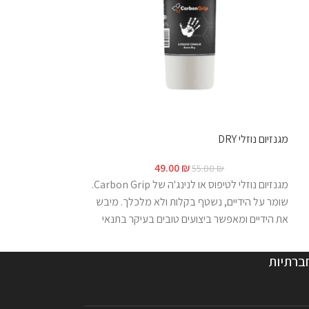
יתדות לפגבורד
זוג יתדות למתקן פגב
מגנזיום נוזלי DRY
ולאחיזות הפג היצו
49.00
₪
55.00
₪
מגנזיום נוזלי לטיפוס או לנינג'ה של Carbon Grip.
שומר על הידיים, נשטף בקלות ולא מלכלך. מיבש
את הידיים ומאפשר ביצועים טובים בעיקר בתנאי
חום ולחות. 100 מ"ל בשפורפרת.
ברתיות