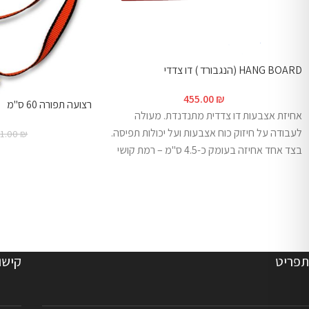
HANG BOARD (הנגבורד ) דו צדדי
455.00
₪
רצועה תפורה 60 ס"מ
אחיזת אצבעות דו צדדית מתנדנדת. מעולה
לעבודה על חיזוק כוח אצבעות ועל יכולות תפיסה.
51.00
₪
בצד אחד אחיזה בעומק כ-4.5 ס"מ – רמת קושי
קל – בינוני, ובצד השני עומק כ-2.4 ס"מ – רמת
קושי – בינוני - קשה . האחיזה מגיע ע"ב פלטה
ברוחב 45 ס"מ עם שתי "פרסות" לתליה. מגיע עם
2 רצועות חיבור מולטי-לופ באורך 55 ס"מ . ** 44
₪ משלוח או איסוף עצמי . ***התמונה להמחשה
בלבד.
תפריט
קישו