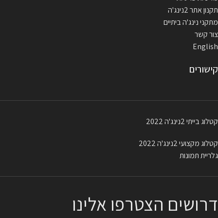
https://www.youtube.com/watch?
תקנון אתר 2נינג'ה
v=A3TfKOXIvn8
מתקני נינג'ה ביתיים
***התמונה להמחשה בלבד.
צור קשר
English
קישורים
קטלוג בייתי 2נינג'ה 2022
קטלוג מקצועי 2נינג'ה 2022
גלריית תמונות
דרושים הצטרפו אלינו