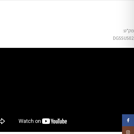
מק”ט:
DGSSUS02
Facebook
Instagram