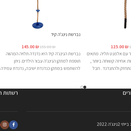
נברשת נינג'ה קיד
145.00
₪
125.00
₪
155.00
₪
נג'ה באורך 1 מטר עם אלמנט תליה. מתאים
נברשת הנינג'ה קיד היא נדנדה תלויה המהווה
וח. אחיזה קשוחה ביותר ,
תוספת למתקן הנינג'ה עבור הילדים. ניתן
התחזק ולהתנדנד . חבל
להשתמש במתקן כנדנדת ישיבה, נדנדת עמידה
הטיפוס מגיע בקוטר 36 מ"מ ובאורך 1 מ' .
וכ"סולם" להגעה למכשולים גבוהים יותר. ניתן
ת חיבור *שימו לב-
למקם מספר נברשות כמכשול מעבר נינג'ה
עה*להוספת רצועות
לילדים.
הנברשת מגיעה עם טבעת חיבור,
רים
רשתות ח
מחשה בלבד.
מתחברת בקלות ומהנה ביותר עבור הילדים!
צבע: צהוב הנברשת 1.95ס"מ מקצה לקצה ( לל
רצועת החיבור/ טבעת 8/80)
 2נינג'ה 2022