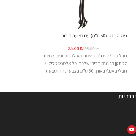
נינג'ה בנג'י (50 ס"מ) עם רצועת חיבור
רצועה תפורה 40 ס"מ
85.00
₪
00
₪
95.00
₪
חבל בנג'י לנינג'ה באיכות מעולה! תוספת מצוינת
למתקן הנינג'ה הביתי שלכם. כל אלמנט מכיל 6
אידיאלית לתליית מכש
חבלי באנג'י באורך 50 ס"מ בצבע שחור וטבעת
ברזל. אלמנט הנינג'ה באנג'י נראה פשוט אך כפי
לשמש שנים ארוכות.
שגילו מתחרים רבים בתוכנית אחיזת הגומי היא
טריקית ודורשת טכניקה וכוח. *שימו לב- האחיזה
ברתיות
מגיעה עם רצועה באורך 40 ס"מ * להוספת רצועות
א
לחצו
כאן