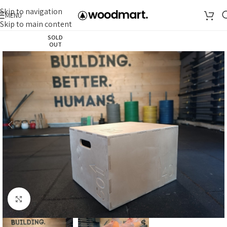
Skip to navigation
MENU
Skip to main content
SOLD
OUT
Click to enlarge