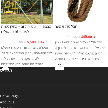
חבל סזל 6 מטר
מבצע !!!!!! נינג’ה קיוב – מתקן נינג’ה
לגינה + 16 מכשולים
395.00
₪
490.00
₪
5,500.00
₪
5,990.00
₪
חבל סזל באורך 6 מטר משמש לאימון
הנינג'ה קיוב הינו חדר הכושר המושלם
טיפוס על חבל או כאלמנט נדנוד ("טרזן").
לכל המשפחה , מתקן המשלב אפשרויות
כולל סיום מותאם לתליה. *האחיזה מגיעה
לאימון מקצועי יחד עם פעילות
עם טבעת חיבור *שימו לב- האחיזה
ספורטיבית מהנה. מגוון המכשולים
מגיעה ללא רצועה* להוספת רצועות
תפריט
הניתנים להתקנה במתקן הנינג'ה קיוב ,
**התמונה להמחשה בלבד.
לחצו
כאן
.
מאפשרים לכל אחד ואחת במנעד רחב
של גילאים בכל רמת כושר , יכולת
להתאמן , להשתפר ולאתגר את עצמו
ללא הפסקה. שילוב של כיף ופעילות
Home Page
גופנית במתקן מודולרי ובטיחותי ללא
About us
פשרות. הקיוב מותאם לנינג'ות צעירות