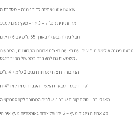
אחיזת כדור נינג’ה – מסדרת הcube holds
אחיזת ידית נינג’ה – 3 יח’ – מעץ נעים למגע
חבל נינג’ה באנג’י באורך 55 ס”מ עם 6 גדילים
טבעת נינג’ה אולימפית * 2 יח’ עם רצועות ראצ’ט ארוכות מתכווננות , הטבעות
משמשות גם להעברה במכשול הפייר רינגס .
הנג בורד דו צדדי אחיזת רנגים 2 ס”מ + 4 ס”מ
פייר רינגס – טבעות האש – העברה מזיז לזיז *4 יח’
מאנקי בר – סולם קופים שוכב 7 שלבים המחובר לקונסטרוקציה
סט אחיזות נינג’ה מעץ – 3 יח’ של צורות גאומטריות מעץ איכותי