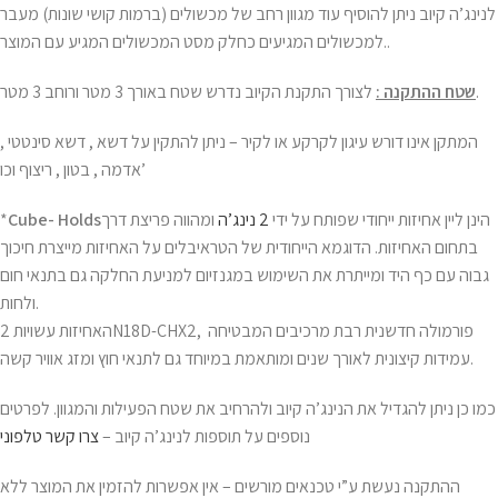
לנינג’ה קיוב ניתן להוסיף עוד מגוון רחב של מכשולים (ברמות קושי שונות) מעבר
למכשולים המגיעים כחלק מסט המכשולים המגיע עם המוצר..
לצורך התקנת הקיוב נדרש שטח באורך 3 מטר ורוחב 3 מטר.
שטח ההתקנה :
המתקן אינו דורש עיגון לקרקע או לקיר – ניתן להתקין על דשא , דשא סינטטי ,
אדמה , בטון , ריצוף וכו’
הינן ליין אחיזות ייחודי שפותח על ידי
2 נינג’ה
ומהווה פריצת דרך
Cube- Holds
*
בתחום האחיזות. הדוגמא הייחודית של הטראיבלים על האחיזות מייצרת חיכוך
גבוה עם כף היד ומייתרת את השימוש במגנזיום למניעת החלקה גם בתנאי חום
ולחות.
האחיזות עשויות 2N18D-CHX2, פורמולה חדשנית רבת מרכיבים המבטיחה
עמידות קיצונית לאורך שנים ומותאמת במיוחד גם לתנאי חוץ ומזג אוויר קשה.
כמו כן ניתן להגדיל את הנינג’ה קיוב ולהרחיב את שטח הפעילות והמגוון. לפרטים
נוספים על תוספות לנינג’ה קיוב –
צרו קשר טלפוני
ההתקנה נעשת ע”י טכנאים מורשים – אין אפשרות להזמין את המוצר ללא