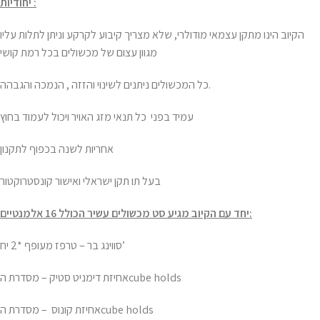
יחודיות :
הקיוב הינו מתקן עצמאי מודולרי, שלא מצריך קיבוע לקרקע וניתן לתלות עליו
מגוון עצום של מכשולים בכל רמת קושי
כל המכשולים ניתנים לשינוי והזזה , הנמכה והגבהה.
עמיד בפני כל תנאי מזג האויר ויכול לעמוד בחוץ
אחריות לשנה בכפוף לתקנון
בעל תו תקן ישראלי ואישור קונסטרוקטור
יחד עם הקיוב מגיע סט מכשולים עשיר הכולל 16 אלמנטיים:
סווינג בר – טרפז מעופף *2 יח’
אחיזת דימניט סטיק – מסדרת הcube holds
אחיזת קונוס – מסדרת הcube holds