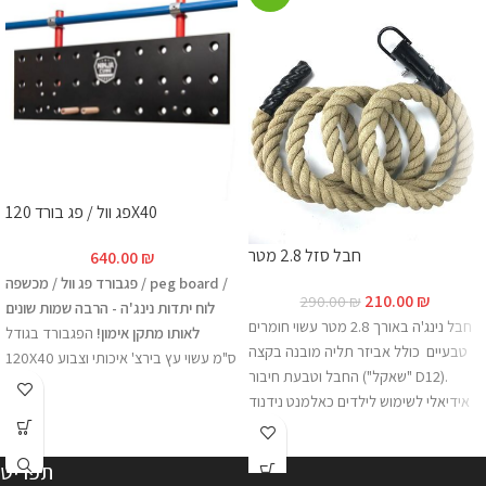
פג וול / פג בורד 120X40
חבל סזל 2.8 מטר
640.00
₪
פגבורד פג וול / מכשפה / peg board /
210.00
₪
290.00
₪
לוח יתדות נינג'ה - הרבה שמות שונים
חבל נינג'ה באורך 2.8 מטר עשוי חומרים
לאותו מתקן אימון!
הפגבורד בגודל
טבעיים כולל אביזר תליה מובנה בקצה
120X40 ס"מ עשוי עץ בירצ' איכותי וצבוע
החבל וטבעת חיבור ("שאקל" D12).
בצבע איכותי לעמידות מירבית בתנאי
אידיאלי לשימוש לילדים כאלמנט נידנוד
פנים וחוץ. בפגבורד 3 שורות של 9 חורים
(ניתן להוסיף קשרים), להגעה למכשולי
והוא מגיע עם 2 ידיות עץ בוק איכותיות.
נינג'ה בגובה וללימוד מיומנות טיפוס על
מתקן הפג בורד הוא מתקן קלאסי
תפריט
חבל. **התמונה להמחשה בלבד.
לעבודה על כוח פלג גוף עליון ובעיקר