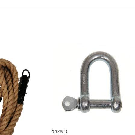
שאקל D