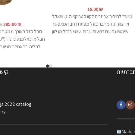
18.00
₪
שאקל D מיועד לחיבור אביזרים לקונסטרוקציה
ולרצועות. המחבר בעל מפתח רחב המאפשר
395.00
₪
₪
שימוש גם עם רצועות עבות. עשוי ברזל מגלוון
חבל סזל ב
בקוטר 12 ממ גובה כללי: 75 ממ. עומס שבירה:
חבל או כאלמנט נדנוד ("טר
520 ק"ג
לתליה. *האחיזה מגיעה 
בהתקנה קבועה מומלץ לאבטח את פין ההברגה
לב- האחיזה מגיעה ללא ר
**התמונה להמחשה בלבד.
לחצו
כאן
.
ברתיות
קישו
ja 2022 catalog
ery
Made i