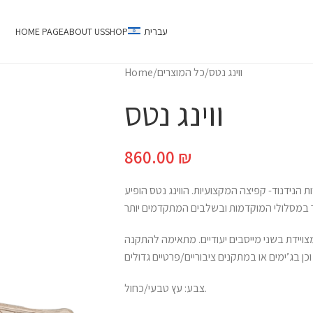
עברית
SHOP
ABOUT US
HOME PAGE
ווינג נטס
כל המוצרים
Home
ווינג נטס
860.00
₪
ת הנידנוד- קפיצה המקצועיות. הווינג נטס הופיע
צויידת בשני מייסבים יעודיים. מתאימה להתקנה
צבע: עץ טבעי/כחול.