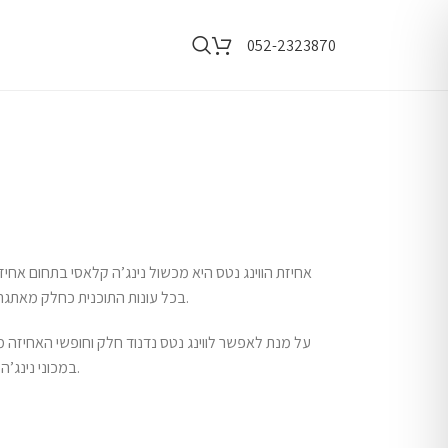
052-2323870
אחיזת הווינג נטס היא מכשול נינג’ה קלאסי בתחום אחיזו
בכל עונות התוכנית כחלק מאתגר במסלולי המוקדמות ובשלבים המתקדמים יותר.
על מנת לאפשר לווינג נטס נדנוד חלק וחופשי האחיזה מ
במכוני נינג’ה וכן בג’ימים או במתקנים ציבוריים/פרטיים גדולים.