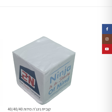
Faceb
Insta
YouTu
יתדות לפגבורד
קוביית נינג’ה מידות 40/40/40