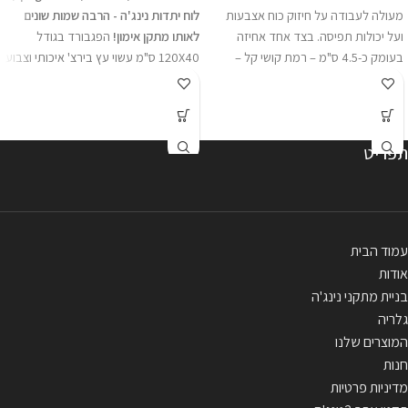
מעולה לעבודה על חיזוק כוח אצבעות
לוח יתדות נינג'ה - הרבה שמות שונים
ועל יכולות תפיסה. בצד אחד אחיזה
לאותו מתקן אימון!
הפגבורד בגודל
בעומק כ-4.5 ס"מ – רמת קושי קל –
120X40 ס"מ עשוי עץ בירצ' איכותי וצבוע
בינוני, ובצד השני עומק כ-2.4 ס"מ – רמת
בצבע איכותי לעמידות מירבית בתנאי
קושי – בינוני - קשה . האחיזה מגיע ע"ב
פנים וחוץ. בפגבורד 3 שורות של 9 חורים
פלטה ברוחב 45 ס"מ עם שתי "פרסות"
והוא מגיע עם 2 ידיות עץ בוק איכותיות.
לתליה. מגיע עם 2 רצועות חיבור
מתקן הפג בורד הוא מתקן קלאסי
תפריט
מולטי-לופ באורך 55 ס"מ . ** 44 ₪
לעבודה על כוח פלג גוף עליון ובעיקר
משלוח או איסוף עצמי . ***התמונה
"נעילות". ניתן להתקין בצורה אופקית,
להמחשה בלבד.
אנכית או כמתקן תלוי,
התקנה פשוטה על
קיר קיים או קונסטרוקציה. מומלץ גם
לבתים פרטיים וחדרי כושר.
ניתן לקבל
עמוד הבית
את המתקן גם בגודל כפול (40*240).
אודות
לפרטים לחצו כאן
בניית מתקני נינג'ה
מתקן מומלץ לכל חובבי הנינג'ה באשר
גלריה
הם!
המוצרים שלנו
https://www.youtube.com/watch?
חנות
v=A3TfKOXIvn8
מדיניות פרטיות
***התמונה להמחשה בלבד.