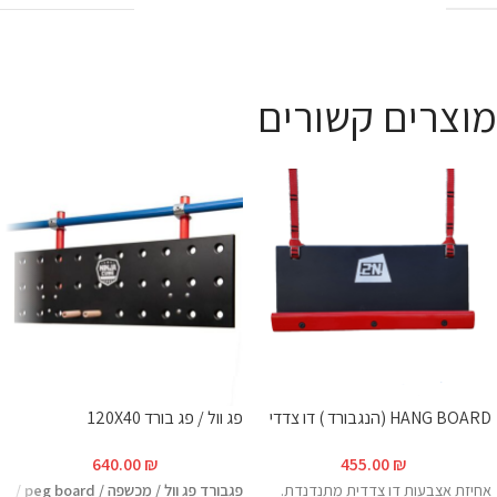
מוצרים קשורים
HANG BOARD (הנגבורד ) דו צדדי
פג וול / פג בורד 120X40
640.00
₪
455.00
₪
אחיזת אצבעות דו צדדית מתנדנדת.
פגבורד פג וול / מכשפה / peg board /