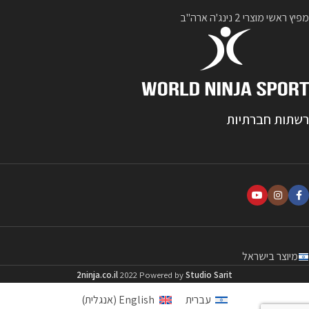
גאומטריות מעץ איכותי לנינג’ה קיוב ניתן
מפיץ ראשי מוצרי 2 נינג'ה ארה"ב
להוסיף עוד מגוון רחב של מכשולים
(ברמות קושי שונות) מעבר למכשולים
המגיעים כחלק מסט המכשולים המגיע
עם המוצר..
שטח ההתקנה :
לצורך
התקנת הקיוב נדרש שטח באורך 3 מטר
ורוחב 3 מטר. המתקן אינו דורש עיגון
לקרקע או לקיר – ניתן להתקין על דשא ,
רשתות חברתיות
דשא סינטטי , אדמה , בטון , ריצוף וכו'
*
Cube- Holds
הינן ליין אחיזות ייחודי
שפותח על ידי
2 נינג’ה
ומהווה פריצת דרך
בתחום האחיזות. הדוגמא הייחודית של
הטראיבלים על האחיזות מייצרת חיכוך
גבוה עם כף היד ומייתרת את השימוש
במגנזיום למניעת החלקה גם בתנאי חום
ולחות. האחיזות עשויות 2N18D-CHX2,
מיוצר בישראל
פורמולה חדשנית רבת מרכיבים
המבטיחה עמידות קיצונית לאורך שנים
2ninja.co.il
2022 Powered by
Studio Sarit
ומותאמת במיוחד גם לתנאי חוץ ומזג
עברית
English
(
אנגלית
)
אוויר קשה. כמו כן ניתן להגדיל את