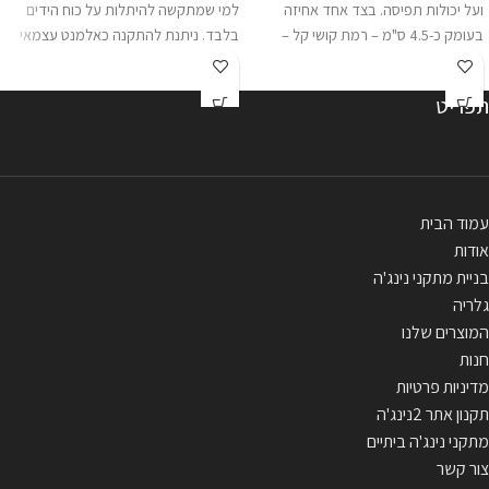
ועל יכולות תפיסה. בצד אחד אחיזה
למי שמתקשה להיתלות על כוח הידים
בעומק כ-4.5 ס"מ – רמת קושי קל –
בלבד. ניתנת להתקנה כאלמנט עצמאי
בינוני, ובצד השני עומק כ-2.4 ס"מ – רמת
על פרגולה/ עץ וכיוב או על מתקן נינג'ה
קושי – בינוני - קשה . האחיזה מגיע ע"ב
יעודי. יכולה לשמש גם כאמצעי להגעה
תפריט
פלטה ברוחב 45 ס"מ עם שתי "פרסות"
למכשולים לילדים. יכולה לשמש גם
לתליה. מגיע עם 2 רצועות חיבור
כאמצעי בטיחות במקרה של התקנת
מולטי-לופ באורך 55 ס"מ . ** 44 ₪
מתקן בסמיכות לעצים/ קצה גג. מידות:
משלוח או איסוף עצמי . ***התמונה
גובה 2 מטר, רוחב 1.6 מטר מהמוצר
להמחשה בלבד.
מגיע עם טבעות חיבור. ניתן לתליה גם
עמוד הבית
בהשחלה על צינור (לא כלול).
אודות
בניית מתקני נינג'ה
גלריה
המוצרים שלנו
חנות
מדיניות פרטיות
תקנון אתר 2נינג'ה
מתקני נינג'ה ביתיים
צור קשר