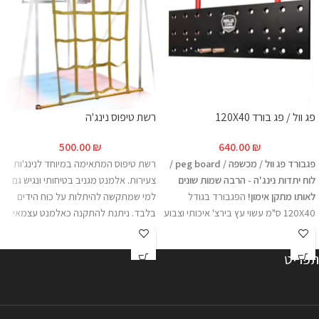
פג וול / פג בורד 120X40
רשת טיפוס נינג'ה
500.00
₪
640.00
₪
פגבורד פג וול / מכשפה / peg board /
רשת טיפוס המתאימה במיוחד לנינג'ות
לוח יתדות נינג'ה - הרבה שמות שונים
צעירות. אלמנט מגניב בטיחותי ונגיש גם
לאותו מתקן אימון!
הפגבורד בגודל
למי שמתקשה להיתלות על כוח הידים
120X40 ס"מ עשוי עץ בירצ' איכותי וצבוע
בלבד. ניתנת להתקנה כאלמנט עצמאי
בצבע איכותי לעמידות מירבית בתנאי
על פרגולה/ עץ וכיוב או על מתקן נינג'ה
פנים וחוץ. בפגבורד 3 שורות של 9 חורים
יעודי. יכולה לשמש גם כאמצעי להגעה
תפריט
והוא מגיע עם 2 ידיות עץ בוק איכותיות.
למכשולים לילדים. יכולה לשמש גם
מתקן הפג בורד הוא מתקן קלאסי
כאמצעי בטיחות במקרה של התקנת
לעבודה על כוח פלג גוף עליון ובעיקר
מתקן בסמיכות לעצים/ קצה גג. מידות:
"נעילות". ניתן להתקין בצורה אופקית,
גובה 2 מטר, רוחב 1.6 מטר מהמוצר