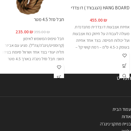
HANG BOARD (הנגבורד ) דו צדדי
חבל סזל 4.5 מטר
455.00
₪
אחיזת אצבעות דו צדדית מתנדנדת.
235.00
₪
395.00
₪
מעולה לעבודה על חיזוק כוח אצבעות
חבל טיפוס המשמש לאימון
ועל יכולות תפיסה. בצד אחד אחיזה
(קרוספיט/נינג'ה/צה"ל). מגיע עם אביזר
בעומק כ-4.5 ס"מ – רמת קושי קל –
תליה יעודי בצד אחד ושרוול סיומת בצידו
בינוני, ובצד השני עומק כ-2.4 ס"מ – רמת
השני. חבל סזל נינג'ה באורך 4.5 מטר
קושי – בינוני - קשה . האחיזה מגיע ע"ב
*האחיזה מגיעה עם טבעת חיבור *שימו
פלטה ברוחב 45 ס"מ עם שתי "פרסות"
לב- האחיזה מגיעה ללא רצועה* להוספת
לתליה. מגיע עם 2 רצועות חיבור
תפריט
רצועות לחצו
כאן
. **התמונה להמחשה
מולטי-לופ באורך 55 ס"מ . ** 44 ₪
בלבד.
משלוח או איסוף עצמי . ***התמונה
להמחשה בלבד.
עמוד הבית
אודות
בניית מתקני נינג'ה