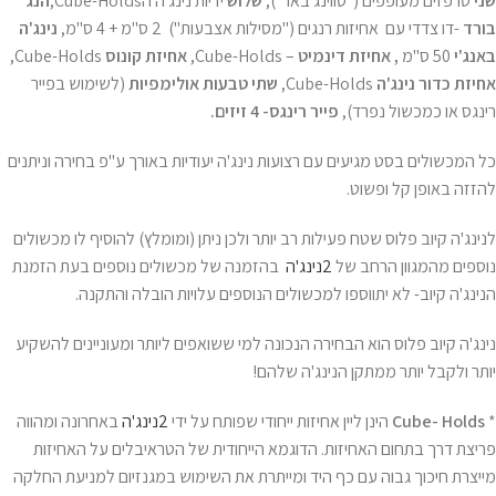
שני
טרפזים מעופפים ("סווינג באר"),
שלוש
ידיות נינג'ה הCube-Holds,
הנג
בורד
-דו צדדי עם אחיזות רנגים ("מסילות אצבעות") 2 ס"מ + 4 ס"מ,
נינג'ה
באנג'י
50 ס"מ
, אחיזת דינמיט
– Cube-Holds,
אחיזת
קונוס
Cube-Holds,
אחיזת
כדור נינג'ה
Cube-Holds,
שתי
טבעות אולימפיות
(לשימוש בפייר
רינגס או כמכשול נפרד),
פייר רינגס- 4 זיזים.
כל המכשולים בסט מגיעים עם רצועות נינג'ה יעודיות באורך ע"פ בחירה וניתנים
להזזה באופן קל ופשוט.
לנינג'ה קיוב פלוס שטח פעילות רב יותר ולכן ניתן (ומומלץ) להוסיף לו מכשולים
נוספים מהמגוון הרחב של
2נינג'ה
בהזמנה של מכשולים נוספים בעת הזמנת
הנינג'ה קיוב- לא יתווספו למכשולים הנוספים עלויות הובלה והתקנה.
נינג'ה קיוב פלוס הוא הבחירה הנכונה למי ששואפים ליותר ומעוניינים להשקיע
יותר ולקבל יותר ממתקן הנינג'ה שלהם!
*
Cube- Holds
הינן ליין אחיזות ייחודי שפותח על ידי
2נינג'ה
באחרונה ומהווה
פריצת דרך בתחום האחיזות. הדוגמא הייחודית של הטראיבלים על האחיזות
מייצרת חיכוך גבוה עם כף היד ומייתרת את השימוש במגנזיום למניעת החלקה