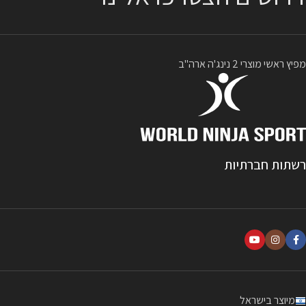
*4 יח' מאנקי בר – סולם קופים שוכב 7
שלבים המחובר לקונסטרוקציה סט
אחיזות נינג'ה מעץ – 3 יח' של צורות
גאומטריות מעץ איכותי לנינג’ה קיוב ניתן
מפיץ ראשי מוצרי 2 נינג'ה ארה"ב
להוסיף עוד מגוון רחב של מכשולים
(ברמות קושי שונות) מעבר למכשולים
המגיעים כחלק מסט המכשולים המגיע
עם המוצר..
שטח ההתקנה :
לצורך
התקנת הקיוב נדרש שטח באורך 3 מטר
ורוחב 3 מטר. המתקן אינו דורש עיגון
רשתות חברתיות
לקרקע או לקיר – ניתן להתקין על דשא ,
דשא סינטטי , אדמה , בטון , ריצוף וכו'
*
Cube- Holds
הינן ליין אחיזות ייחודי
שפותח על ידי
2 נינג’ה
ומהווה פריצת דרך
בתחום האחיזות. הדוגמא הייחודית של
הטראיבלים על האחיזות מייצרת חיכוך
גבוה עם כף היד ומייתרת את השימוש
במגנזיום למניעת החלקה גם בתנאי חום
ולחות. האחיזות עשויות 2N18D-CHX2,
מיוצר בישראל