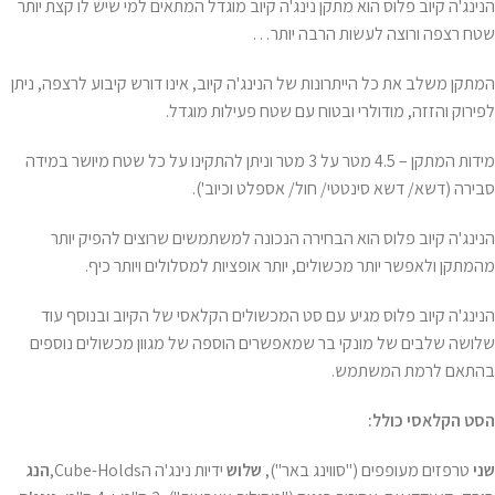
הנינג'ה קיוב פלוס הוא מתקן נינג'ה קיוב מוגדל המתאים למי שיש לו קצת יותר
שטח רצפה ורוצה לעשות הרבה יותר…
המתקן משלב את כל הייתרונות של הנינג'ה קיוב, אינו דורש קיבוע לרצפה, ניתן
לפירוק והזזה, מודולרי ובטוח עם שטח פעילות מוגדל.
מידות המתקן – 4.5 מטר על 3 מטר וניתן להתקינו על כל שטח מיושר במידה
סבירה (דשא/ דשא סינטטי/ חול/ אספלט וכיוב').
הנינג'ה קיוב פלוס הוא הבחירה הנכונה למשתמשים שרוצים להפיק יותר
מהמתקן ולאפשר יותר מכשולים, יותר אופציות למסלולים ויותר כיף.
הנינג'ה קיוב פלוס מגיע עם סט המכשולים הקלאסי של הקיוב ובנוסף עוד
שלושה שלבים של מונקי בר שמאפשרים הוספה של מגוון מכשולים נוספים
בהתאם לרמת המשתמש.
הסט הקלאסי כולל:
שני
טרפזים מעופפים ("סווינג באר"),
שלוש
ידיות נינג'ה הCube-Holds,
הנג