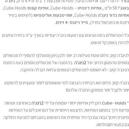
בורד
-דו צדדי עם אחיזות רנגים ("מסילות אצבעות") 2 ס"מ + 4 ס"מ,
נינג'ה
באנג'י
50 ס"מ
, אחיזת דינמיט
– Cube-Holds,
אחיזת
קונוס
Cube-Holds,
אחיזת
כדור נינג'ה
Cube-Holds,
שתי
טבעות אולימפיות
(לשימוש בפייר
רינגס או כמכשול נפרד),
פייר רינגס- 4 זיזים.
כל המכשולים בסט מגיעים עם רצועות נינג'ה יעודיות באורך ע"פ בחירה וניתנים
להזזה באופן קל ופשוט.
לנינג'ה קיוב פלוס שטח פעילות רב יותר ולכן ניתן (ומומלץ) להוסיף לו מכשולים
נוספים מהמגוון הרחב של
2נינג'ה
בהזמנה של מכשולים נוספים בעת הזמנת
הנינג'ה קיוב- לא יתווספו למכשולים הנוספים עלויות הובלה והתקנה.
נינג'ה קיוב פלוס הוא הבחירה הנכונה למי ששואפים ליותר ומעוניינים להשקיע
יותר ולקבל יותר ממתקן הנינג'ה שלהם!
*
Cube- Holds
הינן ליין אחיזות ייחודי שפותח על ידי
2נינג'ה
באחרונה ומהווה
פריצת דרך בתחום האחיזות. הדוגמא הייחודית של הטראיבלים על האחיזות
מייצרת חיכוך גבוה עם כף היד ומייתרת את השימוש במגנזיום למניעת החלקה
גם בתנאי חום ולחות.