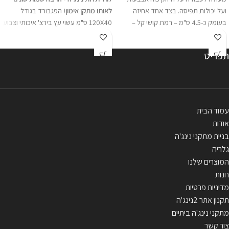
ועל יכולות תפיסה. בצד אחד אחיזה
לאותו מתקן אימון!
הפגבורד בגודל
בעומק כ-4.5 ס"מ – רמת קושי קל –
120X40 ס"מ עשוי עץ בירצ' איכותי וצבוע
בינוני, ובצד השני עומק כ-2.4 ס"מ – רמת
בצבע איכותי לעמידות מירבית בתנאי
קושי – בינוני - קשה . האחיזה מגיע ע"ב
פנים וחוץ. בפגבורד 3 שורות של 9 חורים
תפריט
פלטה ברוחב 45 ס"מ עם שתי "פרסות"
והוא מגיע עם 2 ידיות עץ בוק איכותיות.
לתליה. מגיע עם 2 רצועות חיבור
מתקן הפג בורד הוא מתקן קלאסי
מולטי-לופ באורך 55 ס"מ . ** 44 ₪
לעבודה על כוח פלג גוף עליון ובעיקר
משלוח או איסוף עצמי . ***התמונה
"נעילות". ניתן להתקין בצורה אופקית,
להמחשה בלבד.
אנכית או כמתקן תלוי,
התקנה פשוטה על
עמוד הבית
קיר קיים או קונסטרוקציה. מומלץ גם
אודות
לבתים פרטיים וחדרי כושר.
ניתן לקבל
בניית מתקני נינג'ה
את המתקן גם בגודל כפול (40*240).
גלריה
לפרטים לחצו כאן
המוצרים שלנו
מתקן מומלץ לכל חובבי הנינג'ה באשר
חנות
הם!
מדיניות פרטיות
https://www.youtube.com/watch?
תקנון אתר 2נינג'ה
v=A3TfKOXIvn8
מתקני נינג'ה ביתיים
***התמונה להמחשה בלבד.
צור קשר