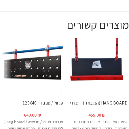
מוצרים קשורים
HANG BOARD (הנגבורד ) דו צדדי
פג וול / פג בורד 120X40
640.00
₪
455.00
₪
אחיזת אצבעות דו צדדית מתנדנדת.
פגבורד פג וול / מכשפה / peg board /
מעולה לעבודה על חיזוק כוח אצבעות
לוח יתדות נינג'ה - הרבה שמות שונים