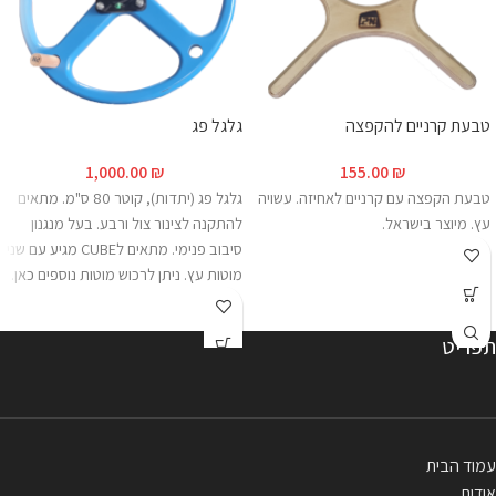
טבעת קרניים להקפצה
גלגל פג
1,000.00
₪
155.00
₪
טבעת הקפצה עם קרניים לאחיזה. עשויה
גלגל פג (יתדות), קוטר 80 ס"מ. מתאים
עץ. מיוצר בישראל.
להתקנה לצינור צול ורבע. בעל מנגנון
סיבוב פנימי. מתאים לCUBE מגיע עם שני
מוטות עץ. ניתן לרכוש מוטות נוספים
כאן
.
צבע : תכלת מיוצר בישראל.
תפריט
עמוד הבית
אודות