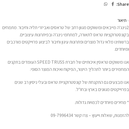
Share:
תיאור
2נינג'ה מייבאים ומשווקים מגוון רחב של טראסים ואביזרי תליה וחיבור. מתמחים
בקונסטרוקציות טראס לתאורה, למתחמי נינג'ה ובפיתרונות עיצוביים.
ברשותינו מלאי גדול מוצרים ופתרונות עיגון וחיבור לביצוע פרוייקטים מורכבים
ומיוחדים.
אנו משווקים טראסין איכותיים של חברת SPEED TRUSS העומדים בתקנים
המחמירים ביותר לתהליך הייצור, הפיקוח ואיכות המוצר הסופי.
אנו מבצעים גם התקנחת של קונסטרוקציית טראס ובעלי ניסיון רב שנים
בפרוייקטים מגוונים בארץ ובחו"ל.
* מחירים מיוחדים לכמויות גדולות.
להזמנות, שאלות וייעוץ – צרו קשר 09-7996434