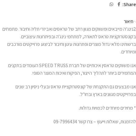
Share:
תיאור
2נינג'ה מייבאים ומשווקים מגוון רחב של טראסים ואביזרי תליה וחיבור. מתמחים
בקונסטרוקציות טראס לתאורה, למתחמי נינג'ה ובפיתרונות עיצוביים.
ברשותינו מלאי גדול מוצרים ופתרונות עיגון וחיבור לביצוע פרוייקטים מורכבים
ומיוחדים.
אנו משווקים טראסין איכותיים של חברת SPEED TRUSS העומדים בתקנים
המחמירים ביותר לתהליך הייצור, הפיקוח ואיכות המוצר הסופי.
אנו מבצעים גם התקנחת של קונסטרוקציית טראס ובעלי ניסיון רב שנים
בפרוייקטים מגוונים בארץ ובחו"ל.
* מחירים מיוחדים לכמויות גדולות.
להזמנות, שאלות וייעוץ – צרו קשר 09-7996434