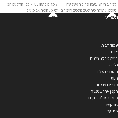
של חיבורי חצי ביצה ולחיבור משלושה
עומדים בתקן TUV - מכון התקנים הבין
כיוונים. ניתן להוסיף סטים נוספים וחיבורים
לאומי. חומר: אלומיניום
תפריט
נוספים. מבית SPEED TRUSS עומדים
בתקן TUV - מכון התקנים הבין לאומי.
חומר: אלומיניום
עמוד הבית
אודות
בניית מתקני נינג'ה
גלריה
המוצרים שלנו
חנות
מדיניות פרטיות
תקנון אתר 2נינג'ה
מתקני נינג'ה ביתיים
צור קשר
English