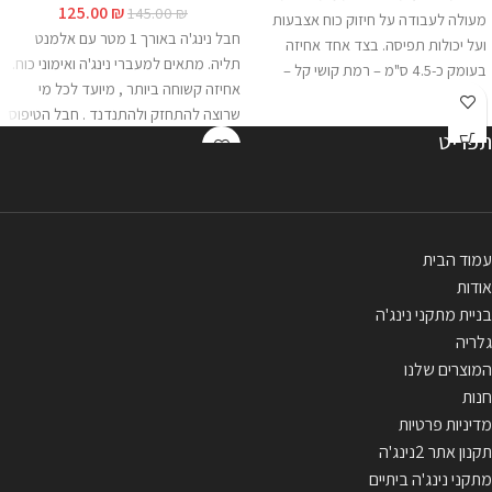
125.00
₪
145.00
₪
מעולה לעבודה על חיזוק כוח אצבעות
חבל נינג'ה באורך 1 מטר עם אלמנט
ועל יכולות תפיסה. בצד אחד אחיזה
תליה. מתאים למעברי נינג'ה ואימוני כוח.
בעומק כ-4.5 ס"מ – רמת קושי קל –
אחיזה קשוחה ביותר , מיועד לכל מי
בינוני, ובצד השני עומק כ-2.4 ס"מ – רמת
שרוצה להתחזק ולהתנדנד . חבל הטיפוס
קושי – בינוני - קשה . האחיזה מגיע ע"ב
תפריט
מגיע בקוטר 36 מ"מ ובאורך 1 מ' .
פלטה ברוחב 45 ס"מ עם שתי "פרסות"
*האחיזה מגיעה עם טבעת חיבור *שימו
לתליה. מגיע עם 2 רצועות חיבור
לב- האחיזה מגיעה ללא רצועה*להוספת
מולטי-לופ באורך 55 ס"מ . ** 44 ₪
רצועות לחצו
כאן
.
**התמונה להמחשה
משלוח או איסוף עצמי . ***התמונה
בלבד.
להמחשה בלבד.
עמוד הבית
אודות
בניית מתקני נינג'ה
גלריה
המוצרים שלנו
חנות
מדיניות פרטיות
תקנון אתר 2נינג'ה
מתקני נינג'ה ביתיים