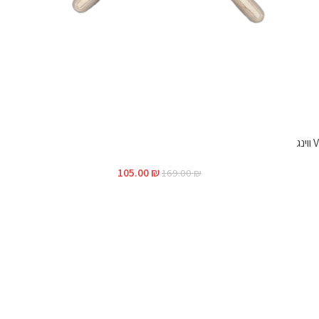
V ווינג
105.00
₪
169.00
₪