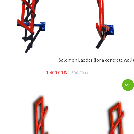
Salomon Ladder (for a concrete wall)
1,400.00
₪
1,500.00
₪
SALE