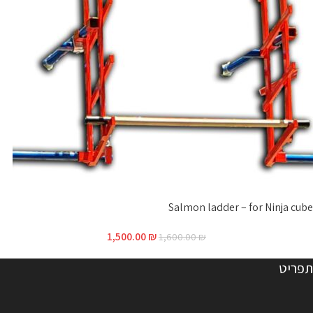
Salmon ladder – for Ninja cube
1,500.00
₪
1,600.00
₪
תפריט