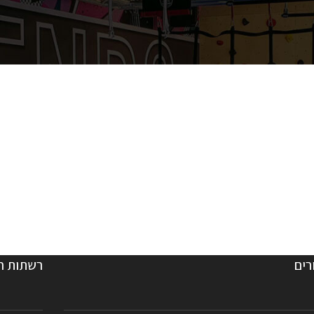
רים
רשתות ח