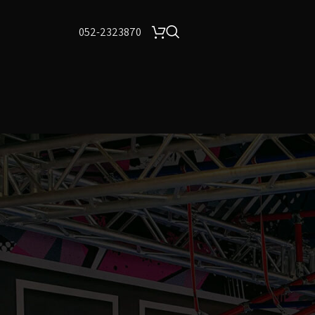
052-2323870
24
18