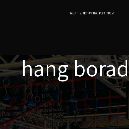
עמוד הבית
אודות
חנות
צור קשר
hang borad
12
9
Show