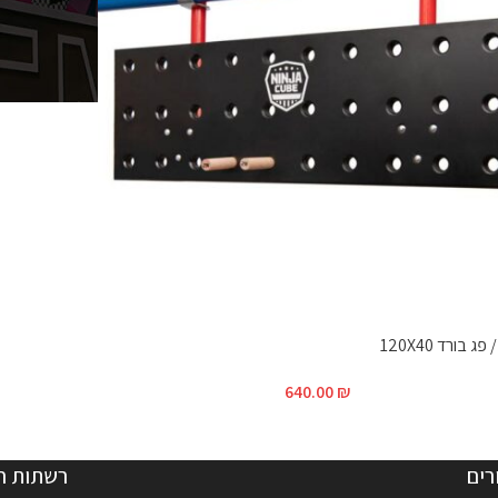
פג בורד 120X40
640.00
₪
רים
רשתות ח