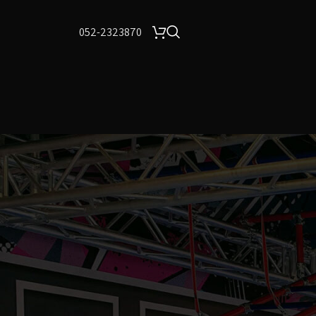
052-2323870
24
18