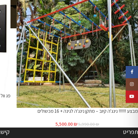
Facebook
Instagram
פג וול / 
YouTube
מבצע !!!!!! נינג'ה קיוב – מתקן נינג'ה לגינה + 16 מכשולים
5,500.00
₪
5,990.00
₪
תפריט
קישו