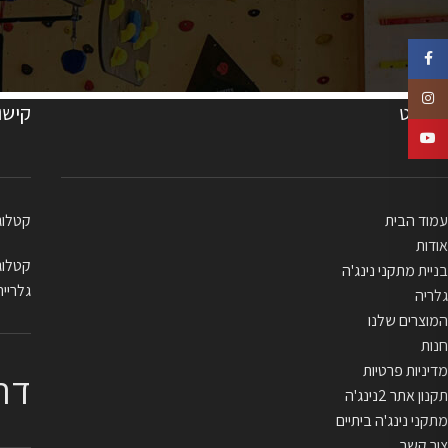
Facebook
Instagram
תפריט
קישו
YouTube
עמוד הבית
קטלוג בייתי
אודות
קטלוג מקצו
בניית מתקני נינג'ה
גלריית
גלריה
המוצרים שלנו
חנות
מדיניות פרטיות
דר
תקנון אתר 2נינג'ה
מתקני נינג'ה ביתיים
צור קשר