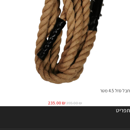
חבל סזל 4.5 מטר
235.00
₪
395.00
₪
תפריט