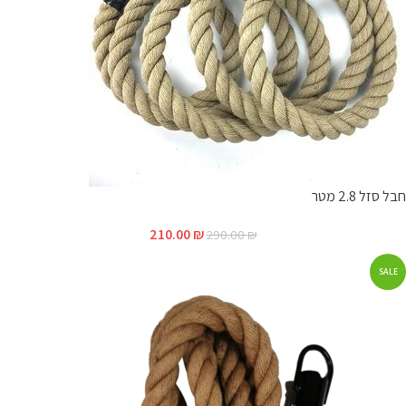
חבל סזל 2.8 מטר
210.00
₪
290.00
₪
SALE