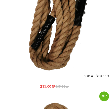
חבל סזל 4.5 מטר
235.00
₪
395.00
₪
SALE