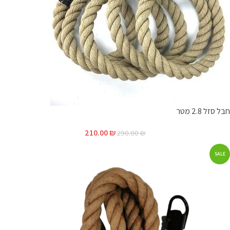
חבל סזל 2.8 מטר
210.00
₪
290.00
₪
SALE