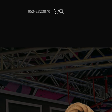
052-2323870
24
18