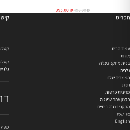
395.00
₪
490.00
₪
תפריט
קישו
עמוד הבית
קטלוג בייתי
אודות
קטלוג מקצו
בניית מתקני נינג'ה
גלריית
גלריה
המוצרים שלנו
חנות
מדיניות פרטיות
דר
תקנון אתר 2נינג'ה
מתקני נינג'ה ביתיים
צור קשר
English
מפיץ ראשי 