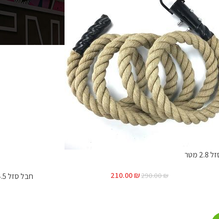
2 מטר
210.00
₪
290.00
₪
חבל סזל 4.5 מטר