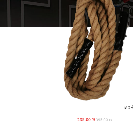
235.00
₪
395.00
₪