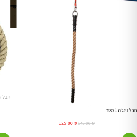
חבל סזל .8
חבל נינג'ה 1 מטר
125.00
₪
145.00
₪