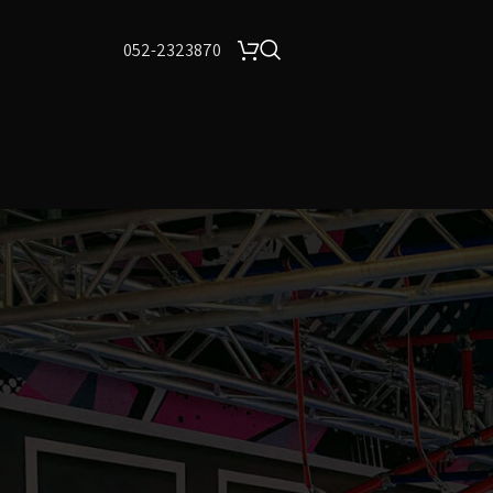
052-2323870
24
18