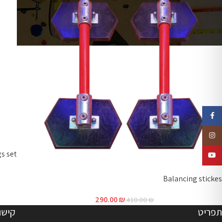
Facebook
Instagram
s set
YouTube
Balancing stickes
290.00
₪
410.00
₪
תפריט
קישו