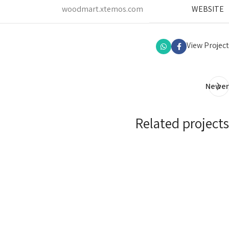
woodmart.xtemos.com
WEBSITE
View Project
Newer
Related projects
Imperdiet mauris a nontin
Accessories