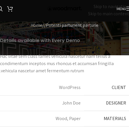
Skip to navigation
MENU
Skip to main content
Home
Potenti parturient parturie
Sticky Sidebar
Details available with Every Demo
Hac vitae sem class fames vehicula nascetur nam tellus a
condimentum inceptos mus rhoncus et accumsan fringilla
vehicula nascetur amet fermentum rutrum.
WordPress
CLIENT
John Doe
DESIGNER
Wood, Paper
MATERIALS