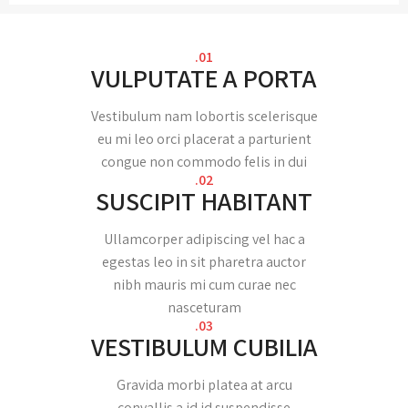
01.
VULPUTATE A PORTA
Vestibulum nam lobortis scelerisque
eu mi leo orci placerat a parturient
congue non commodo felis in dui
02.
SUSCIPIT HABITANT
Ullamcorper adipiscing vel hac a
egestas leo in sit pharetra auctor
nibh mauris mi cum curae nec
nasceturam
03.
VESTIBULUM CUBILIA
Gravida morbi platea at arcu
convallis a id id suspendisse