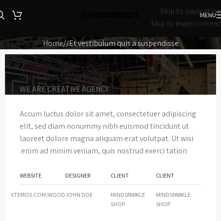
Skip to navigation
MENU
Skip to main content
Home
Et vestibulum quis a suspendisse
Our Latest Work
WE ARE CREATIVE AGENCY
Accum luctus dolor sit amet, consectetuer adipiscing
elit, sed diam nonummy nibh euismod tincidunt ut
laoreet dolore magna aliquam erat volutpat. Ut wisi
enim ad minim veniam, quis nostrud exerci tation.
WEBSITE
DESIGNER
CLIENT
CLIENT
XTEMOS.COM/WOOD
JOHN DOE
MINDSPARKLE
MINDSPARKLE
SHOP
SHOP