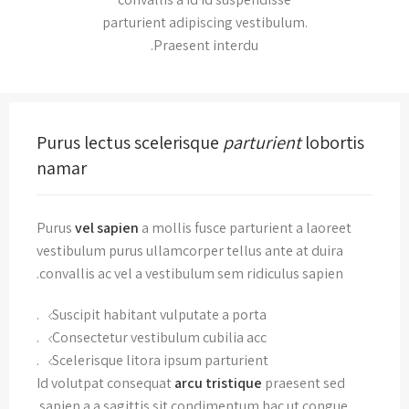
parturient adipiscing vestibulum.
Praesent interdu.
Purus lectus scelerisque
parturient
lobortis
namar
Purus
vel sapien
a mollis fusce parturient a laoreet
vestibulum purus ullamcorper tellus ante at duira
convallis ac vel a vestibulum sem ridiculus sapien.
Suscipit habitant vulputate a porta.
Consectetur vestibulum cubilia acc.
Scelerisque litora ipsum parturient.
Id volutpat consequat
arcu tristique
praesent sed
sapien a a sagittis sit condimentum hac ut congue.