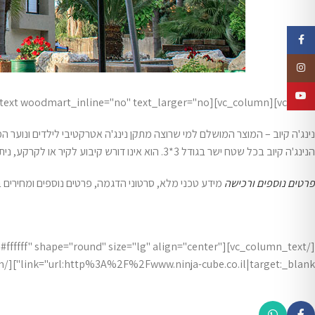
Facebook
Instagram
YouTube
[vc_row][vc_column][vc_column_text woodmart_inline="no" text_larger="no"]
נינג'ה קיוב – המוצר המושלם למי שרוצה מתקן נינג'ה אטרקטיבי לילדים ונוער המ
הנינג'ה קיוב בכל שטח ישר בגודל 3*3. הוא אינו דורש קיבוע לקיר או לקרקע, ניתן להעברה בקלות, בטיחותי (כולל אישור מכון תקנים) ומעל הכל- מודולרי וניתן להתאמה לכל רמת יכולת!
פרטים נוספים ורכישה
מידע טכני מלא, סרטוני הדגמה, פרטים נוספים ומחירים 
xt="#ffffff" shape="round" size="lg" align="center"
link="url:http%3A%2F%2Fwww.ninja-cube.co.il|target:_blank"][/vc_column][/vc_row]