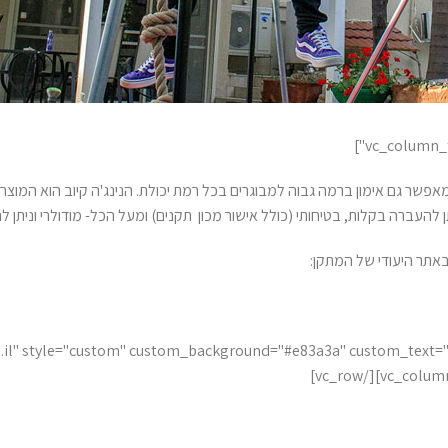
אפשר גם אימון ברמה גבוה למבוגרים בכל רמת יכולת. הנינג'ה קיוב הוא המוצר ה
באתר היעודי של המתקן:
w.ninja-cube.co.il" style="custom" custom_background="#e83a3a" custom_te