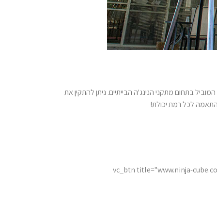
מוביל בתחום מתקני הנינג'ה הבייתיים. ניתן להתקין את
[/vc_column_text][vc_btn title="ww